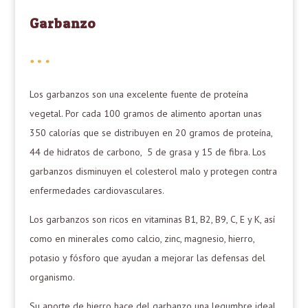
Garbanzo
Los
garbanzos
son una excelente fuente de proteína
vegetal. Por cada 100 gramos de alimento aportan unas
350 calorías que se distribuyen en 20 gramos de proteína,
44 de hidratos de carbono, 5 de grasa y 15 de fibra. Los
garbanzos disminuyen el colesterol malo y protegen contra
enfermedades cardiovasculares.
Los
garbanzos
son ricos en vitaminas B1, B2, B9, C, E y K, así
como en minerales como calcio, zinc, magnesio, hierro,
potasio y fósforo que ayudan a mejorar las defensas del
organismo.
Su aporte de hierro hace del
garbanzo
una legumbre ideal